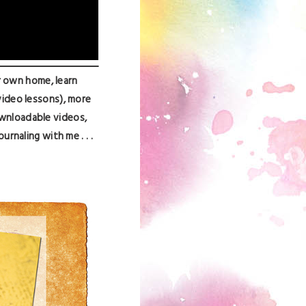
r own home, learn
video lessons), more
ownloadable videos,
urnaling with me . . .