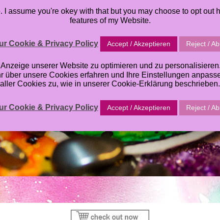
I assume you're okey with that but you may choose to opt out h
S
PRINTABLES
ORACLE DECK
TUTORIALS
ABOU
features of my Website.
SHOPPINGCART
r Cookie & Privacy Policy
Accept / Akzeptieren
Reject / A
zeige unserer Website zu optimieren und zu personalisieren. E
hr über unsere Cookies erfahren und Ihre Einstellungen anpas
aller Cookies zu, wie in unserer Cookie-Erklärung beschrieben.
r Cookie & Privacy Policy
Accept / Akzeptieren
Reject / A