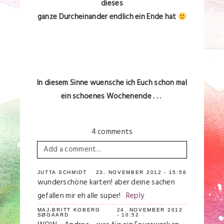
dieses
ganze Durcheinander endlich ein Ende hat
In diesem Sinne wuensche ich Euch schon mal
ein schoenes Wochenende . . .
4 comments
Add a comment...
Your email is
never
published or shared.
JUTTA SCHMIDT
23. NOVEMBER 2012 - 15:56
wunderschöne karten! aber deine sachen
Required fields are marked *
gefallen mir eh alle super!
Reply
MAJ-BRITT KOBERG
24. NOVEMBER 2012
SØGAARD
- 10:52