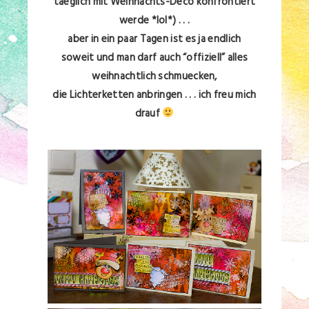
taeglich mit Weihnachts-Deco konfrontiert
werde *lol*) . . .
aber in ein paar Tagen ist es ja endlich
soweit
und man darf auch “offiziell” alles
weihnachtlich schmuecken,
die Lichterketten anbringen . . . ich freu mich
drauf