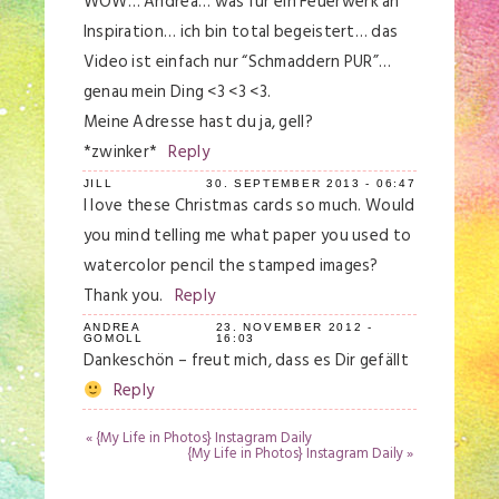
WOW… Andrea… was für ein Feuerwerk an
Inspiration… ich bin total begeistert… das
Video ist einfach nur “Schmaddern PUR”…
genau mein Ding <3 <3 <3.
Meine Adresse hast du ja, gell?
*zwinker*
Reply
Save my name, email, and website in this
browser for the next time I comment.
JILL
30. SEPTEMBER 2013 - 06:47
I love these Christmas cards so much. Would
Post Comment
you mind telling me what paper you used to
watercolor pencil the stamped images?
Thank you.
Reply
ANDREA
23. NOVEMBER 2012 -
GOMOLL
16:03
Dankeschön – freut mich, dass es Dir gefällt
Reply
«
{My Life in Photos} Instagram Daily
{My Life in Photos} Instagram Daily
»